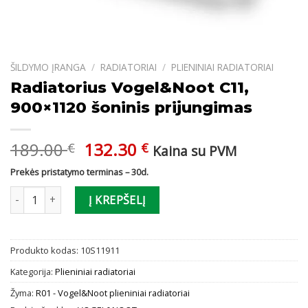
ŠILDYMO ĮRANGA
/
RADIATORIAI
/
PLIENINIAI RADIATORIAI
Radiatorius Vogel&Noot C11,
900×1120 šoninis prijungimas
Original
Current
189.00
132.30
€
€
Kaina su PVM
price
price
Prekės pristatymo terminas – 30d.
was:
is:
produkto kiekis: Radiatorius Vogel&Noot C11, 900x1120 šoninis p
189.00 €.
132.30 €.
Į KREPŠELĮ
Produkto kodas:
10S11911
Kategorija:
Plieniniai radiatoriai
Žyma:
R01 - Vogel&Noot plieniniai radiatoriai