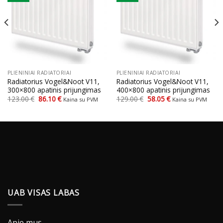
PLIENINIAI RADIATORIAI
PLIENINIAI RADIATORIAI
Radiatorius Vogel&Noot V11,
Radiatorius Vogel&Noot V11,
300×800 apatinis prijungimas
400×800 apatinis prijungimas
Original
Current
Original
Current
123.00
€
86.10
€
129.00
€
58.05
€
Kaina su PVM
Kaina su PVM
price
price
price
price
was:
is:
was:
is:
123.00 €.
86.10 €.
129.00 €.
58.05 €.
UAB VISAS LABAS
Apie mus