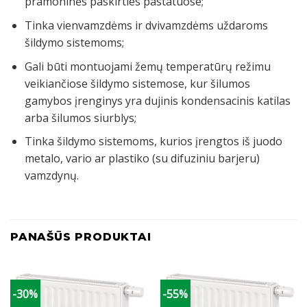
pramoninės paskirties pastatuose;
Tinka vienvamzdėms ir dvivamzdėms uždaroms
šildymo sistemoms;
Gali būti montuojami žemų temperatūrų režimu
veikiančiose šildymo sistemose, kur šilumos
gamybos įrenginys yra dujinis kondensacinis katilas
arba šilumos siurblys;
Tinka šildymo sistemoms, kurios įrengtos iš juodo
metalo, vario ar plastiko (su difuziniu barjeru)
vamzdynų.
PANAŠŪS PRODUKTAI
-30%
-55%