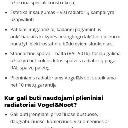
užtikrina speciali konstrukcija;
Estetika ir saugumas – visi radiatorių kampai yra
užapvalinti;
Patikimi ir ilgaamžiai, kadangi pagaminti iš
aukščiausios kokybės neanglingo lakštinio plieno ir
nudažyti elektrostatiniu būdu dviem sluoksniais;
Standartinė spalva – balta (RAL 9016), tačiau galima
užsakyti bet kokios kitos spalvos radiatorių pagal
RAL spalvų paletę;
Plieniniams radiatoriams Vogel&Noot suteikiama
net 10 metų garantija.
Kur gali būti naudojami plieniniai
radiatoriai Vogel&Noot?
Gali būti įrengiami privačiuose būstuose,
daugiabučiuose, komercinės, visuomeninės ar