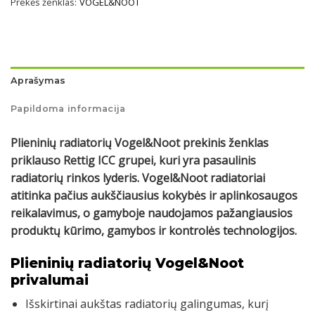
Prekės ženklas:
VOGEL&NOOT
Aprašymas
Papildoma informacija
Plieninių radiatorių Vogel&Noot prekinis ženklas
priklauso Rettig ICC grupei, kuri yra pasaulinis
radiatorių rinkos lyderis. Vogel&Noot radiatoriai
atitinka pačius aukščiausius kokybės ir aplinkosaugos
reikalavimus, o gamyboje naudojamos pažangiausios
produktų kūrimo, gamybos ir kontrolės technologijos.
Plieninių radiatorių Vogel&Noot
privalumai
Išskirtinai aukštas radiatorių galingumas, kurį