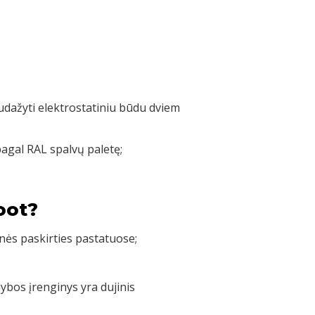
nudažyti elektrostatiniu būdu dviem
pagal RAL spalvų paletę;
oot?
nės paskirties pastatuose;
bos įrenginys yra dujinis