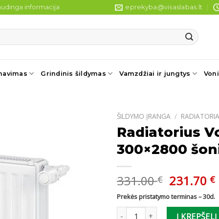
udinga informacija
eprekyba@visaslabas.lt
navimas
Grindinis šildymas
Vamzdžiai ir jungtys
Voni
ŠILDYMO ĮRANGA
/
RADIATORIA
Radiatorius V
300×2800 šoni
Original
331.00
231.70
€
€
price
Prekės pristatymo terminas – 30d.
was:
i
produkto kiekis: Radiatorius V
331.00 €
Į KREPŠELĮ