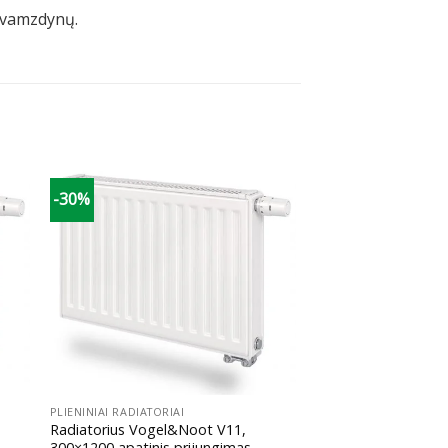
) vamzdynų.
-30%
+
PLIENINIAI RADIATORIAI
Radiatorius Vogel&Noot V11,
300×1200 apatinis prijungimas