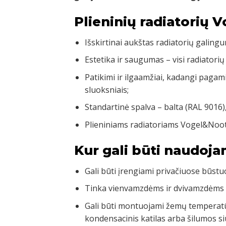
Plieninių radiatorių 
Išskirtinai aukštas radiatorių galingu
Estetika ir saugumas – visi radiatorių
Patikimi ir ilgaamžiai, kadangi pagam
sluoksniais;
Standartinė spalva – balta (RAL 9016)
Plieniniams radiatoriams Vogel&Noot
Kur gali būti naudoja
Gali būti įrengiami privačiuose būst
Tinka vienvamzdėms ir dvivamzdėms
Gali būti montuojami žemų temperatū
kondensacinis katilas arba šilumos si