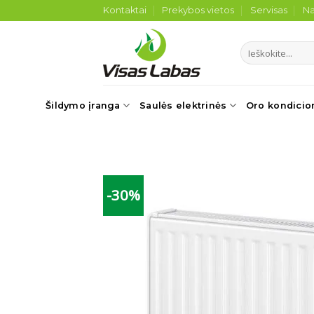
Skip
Kontaktai
Prekybos vietos
Servisas
Na
to
content
Ieškoti:
Šildymo įranga
Saulės elektrinės
Oro kondicio
-30%