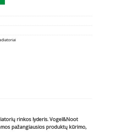
adiatoriai
diatorių rinkos lyderis. Vogel&Noot
ojamos pažangiausios produktų kūrimo,