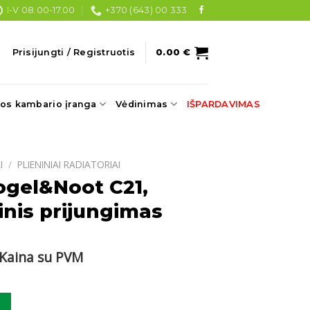
I-V 08.00-17.00
+370 (643) 00 333
Prisijungti / Registruotis
0.00
€
os kambario įranga
Vėdinimas
IŠPARDAVIMAS
I
/
PLIENINIAI RADIATORIAI
ogel&Noot C21,
nis prijungimas
Current
Kaina su PVM
price
s:
ogel&Noot C21, 300x2800 šoninis prijungimas
.
231.70 €.