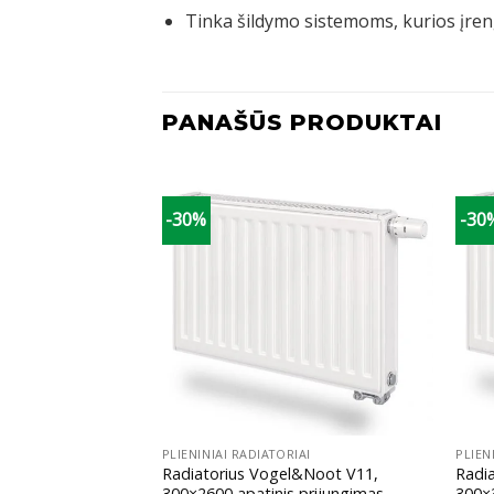
Tinka šildymo sistemoms, kurios įreng
PANAŠŪS PRODUKTAI
-30%
-30
+
+
IAI
PLIENINIAI RADIATORIAI
PLIEN
l&Noot V11,
Radiatorius Vogel&Noot V11,
Radi
 prijungimas
300×2600 apatinis prijungimas
300×3