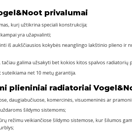
Vogel&Noot privalumai
mas, kurį užtikrina speciali konstrukcija;
 kampai yra užapvalinti;
inti iš aukščiausios kokybės neanglingo lakštinio plieno ir 
, tačiau galima užsakyti bet kokios kitos spalvos radiatorių 
 suteikiama net 10 metų garantija.
mi plieniniai radiatoriai Vogel&N
uose, daugiabučiuose, komercinės, visuomeninės ar pramoni
 uždaroms šildymo sistemoms;
rų režimu veikiančiose šildymo sistemose, kur šilumos gamy
urblys;