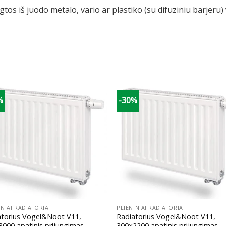
tos iš juodo metalo, vario ar plastiko (su difuziniu barjeru
%
-30%
+
INIAI RADIATORIAI
PLIENINIAI RADIATORIAI
atorius Vogel&Noot V11,
Radiatorius Vogel&Noot V11,
000 apatinis prijungimas
300×2200 apatinis prijungimas