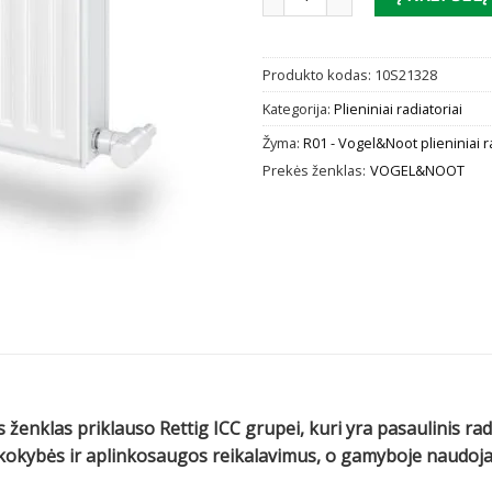
Produkto kodas:
10S21328
Kategorija:
Plieniniai radiatoriai
Žyma:
R01 - Vogel&Noot plieniniai r
Prekės ženklas:
VOGEL&NOOT
 ženklas priklauso Rettig ICC grupei, kuri yra pasaulinis ra
us kokybės ir aplinkosaugos reikalavimus, o gamyboje naud