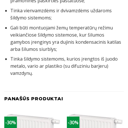
pramoninės paskirties pastatuose;
Tinka vienvamzdėms ir dvivamzdėms uždaroms
šildymo sistemoms;
Gali būti montuojami žemų temperatūrų režimu
veikiančiose šildymo sistemose, kur šilumos
gamybos įrenginys yra dujinis kondensacinis katilas
arba šilumos siurblys;
Tinka šildymo sistemoms, kurios įrengtos iš juodo
metalo, vario ar plastiko (su difuziniu barjeru)
vamzdynų.
PANAŠŪS PRODUKTAI
-30%
-30%