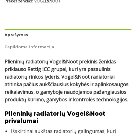
Prekės ženklas:
VOGEL&NOOT
Aprašymas
Papildoma informacija
Plieninių radiatorių Vogel&Noot prekinis ženklas
priklauso Rettig ICC grupei, kuri yra pasaulinis
radiatorių rinkos lyderis. Vogel&Noot radiatoriai
atitinka pačius aukščiausius kokybės ir aplinkosaugos
reikalavimus, o gamyboje naudojamos pažangiausios
produktų kūrimo, gamybos ir kontrolės technologijos.
Plieninių radiatorių Vogel&Noot
privalumai
Išskirtinai aukštas radiatorių galingumas, kurį