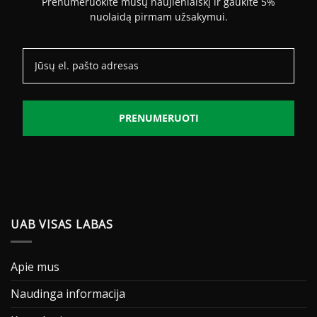
Prenumeruokite mūsų naujienlaiškį ir gaukite 5%
nuolaidą pirmam užsakymui.
PRENUMERUOTI
UAB VISAS LABAS
Apie mus
Naudinga informacija