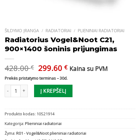
ŠILDYMO ĮRANGA
/
RADIATORIAI
/
PLIENINIAI RADIATORIAI
Radiatorius Vogel&Noot C21,
900×1400 šoninis prijungimas
Original
Current
428.00
299.60
€
€
Kaina su PVM
price
price
Prekės pristatymo terminas – 30d.
was:
is:
produkto kiekis: Radiatorius Vogel&Noot C21, 900x1400 šoninis p
428.00 €.
299.60 €.
Į KREPŠELĮ
Produkto kodas:
10S21914
Kategorija:
Plieniniai radiatoriai
Žyma:
R01 - Vogel&Noot plieniniai radiatoriai