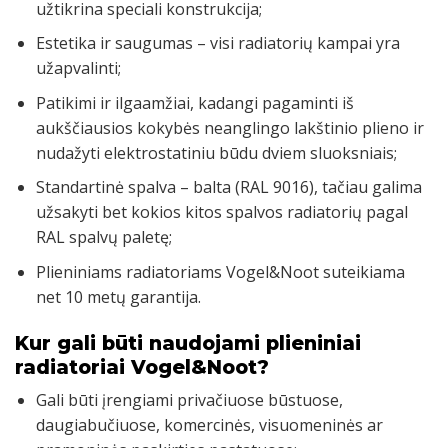
užtikrina speciali konstrukcija;
Estetika ir saugumas – visi radiatorių kampai yra
užapvalinti;
Patikimi ir ilgaamžiai, kadangi pagaminti iš
aukščiausios kokybės neanglingo lakštinio plieno ir
nudažyti elektrostatiniu būdu dviem sluoksniais;
Standartinė spalva – balta (RAL 9016), tačiau galima
užsakyti bet kokios kitos spalvos radiatorių pagal
RAL spalvų paletę;
Plieniniams radiatoriams Vogel&Noot suteikiama
net 10 metų garantija.
Kur gali būti naudojami plieniniai
radiatoriai Vogel&Noot?
Gali būti įrengiami privačiuose būstuose,
daugiabučiuose, komercinės, visuomeninės ar