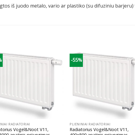
tos iš juodo metalo, vario ar plastiko (su difuziniu barjeru
%
-55%
+
INIAI RADIATORIAI
PLIENINIAI RADIATORIAI
atorius Vogel&Noot V11,
Radiatorius Vogel&Noot V11,
000 apatinis prijungimas
400×800 apatinis prijungimas