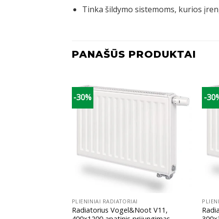
Tinka šildymo sistemoms, kurios įreng
PANAŠŪS PRODUKTAI
-30%
-30
+
+
IAI
PLIENINIAI RADIATORIAI
PLIEN
l&Noot V11,
Radiatorius Vogel&Noot V11,
Radi
prijungimas
400×1200 apatinis prijungimas
300×3