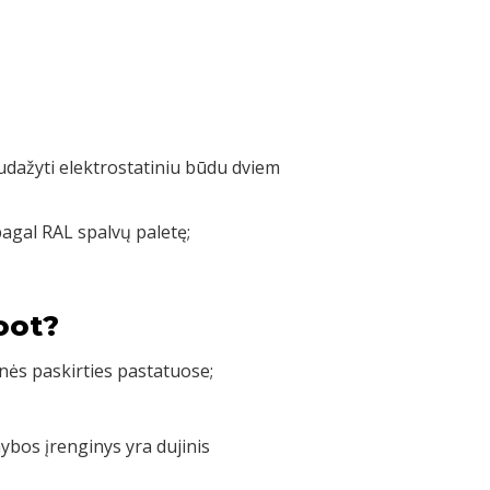
nudažyti elektrostatiniu būdu dviem
pagal RAL spalvų paletę;
oot?
nės paskirties pastatuose;
bos įrenginys yra dujinis