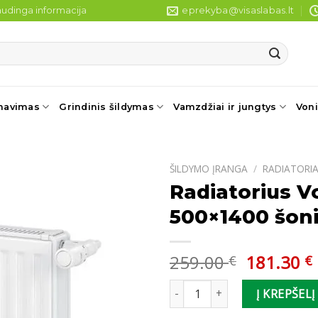
udinga informacija
eprekyba@visaslabas.lt
navimas
Grindinis šildymas
Vamzdžiai ir jungtys
Voni
ŠILDYMO ĮRANGA
/
RADIATORIA
Radiatorius V
500×1400 šoni
Original
259.00
181.30
€
€
price
produkto kiekis: Radiatorius V
was:
i
Į KREPŠELĮ
259.00 €