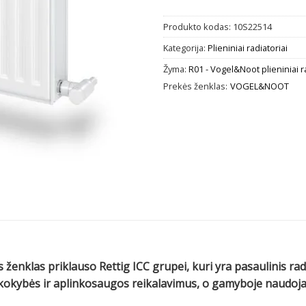
Produkto kodas:
10S22514
Kategorija:
Plieniniai radiatoriai
Žyma:
R01 - Vogel&Noot plieniniai r
Prekės ženklas:
VOGEL&NOOT
 ženklas priklauso Rettig ICC grupei, kuri yra pasaulinis ra
us kokybės ir aplinkosaugos reikalavimus, o gamyboje naud