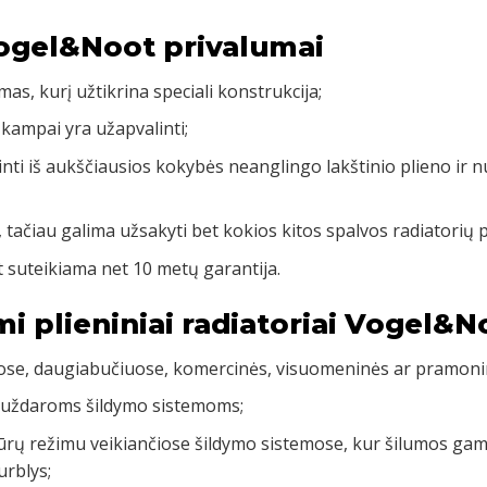
Vogel&Noot privalumai
mas, kurį užtikrina speciali konstrukcija;
 kampai yra užapvalinti;
inti iš aukščiausios kokybės neanglingo lakštinio plieno ir 
, tačiau galima užsakyti bet kokios kitos spalvos radiatorių 
 suteikiama net 10 metų garantija.
mi plieniniai radiatoriai Vogel&N
uose, daugiabučiuose, komercinės, visuomeninės ar pramoni
 uždaroms šildymo sistemoms;
rų režimu veikiančiose šildymo sistemose, kur šilumos gamy
urblys;