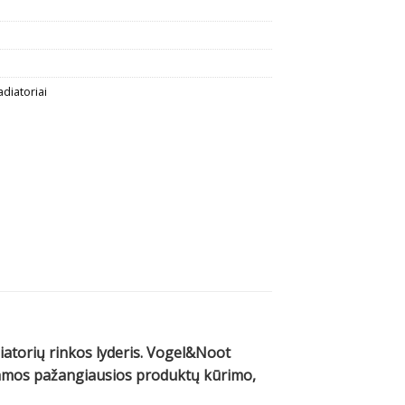
adiatoriai
diatorių rinkos lyderis. Vogel&Noot
ojamos pažangiausios produktų kūrimo,