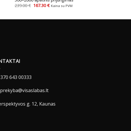
Original
Current
239.00
€
167.30
€
Kaina su PVM
price
price
was:
is:
239.00 €.
167.30 €.
NTAKTAI
370 643 00333
prekyba@visaslabas.lt
rspektyvos g. 12, Kaunas