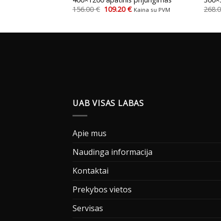
urrent
Original
Current
156.00
€
109.20
€
268.
Kaina su PVM
Kaina su PVM
rice
price
price
s:
was:
is:
.
6.10 €.
156.00 €.
109.20 €.
UAB VISAS LABAS
Apie mus
Naudinga informacija
Kontaktai
Prekybos vietos
Servisas