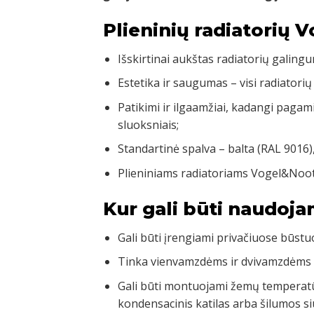
Plieninių radiatorių 
Išskirtinai aukštas radiatorių galingu
Estetika ir saugumas – visi radiatorių
Patikimi ir ilgaamžiai, kadangi pagam
sluoksniais;
Standartinė spalva – balta (RAL 9016)
Plieniniams radiatoriams Vogel&Noot
Kur gali būti naudoja
Gali būti įrengiami privačiuose būst
Tinka vienvamzdėms ir dvivamzdėms
Gali būti montuojami žemų temperatū
kondensacinis katilas arba šilumos si