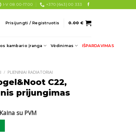
I-V 08.00-17.00
+370 (643) 00 333
Prisijungti / Registruotis
0.00
€
os kambario įranga
Vėdinimas
IŠPARDAVIMAS
I
/
PLIENINIAI RADIATORIAI
ogel&Noot C22,
nis prijungimas
Current
Kaina su PVM
price
ogel&Noot C22, 500x1400 šoninis prijungimas
s:
.
181.30 €.