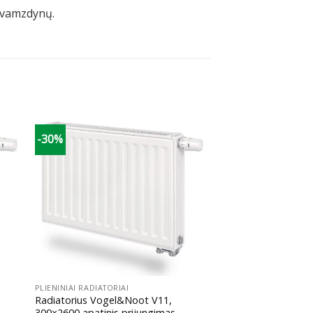
) vamzdynų.
-30%
+
PLIENINIAI RADIATORIAI
Radiatorius Vogel&Noot V11,
300×2600 apatinis prijungimas