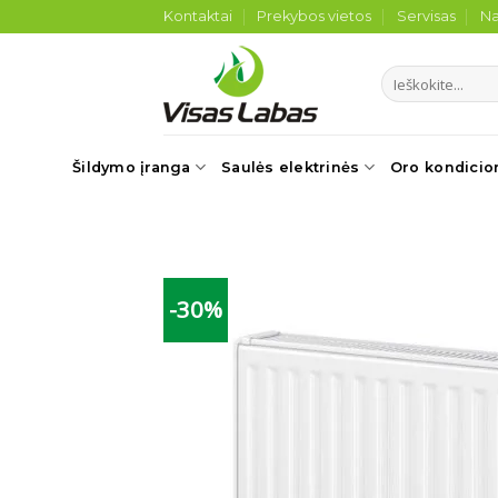
Skip
Kontaktai
Prekybos vietos
Servisas
Na
to
content
Ieškoti:
Šildymo įranga
Saulės elektrinės
Oro kondicio
-30%