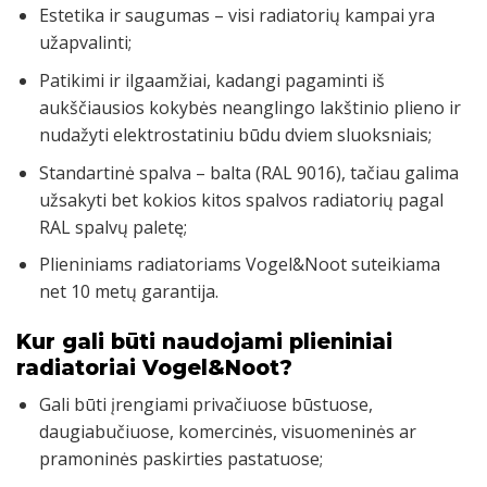
Estetika ir saugumas – visi radiatorių kampai yra
užapvalinti;
Patikimi ir ilgaamžiai, kadangi pagaminti iš
aukščiausios kokybės neanglingo lakštinio plieno ir
nudažyti elektrostatiniu būdu dviem sluoksniais;
Standartinė spalva – balta (RAL 9016), tačiau galima
užsakyti bet kokios kitos spalvos radiatorių pagal
RAL spalvų paletę;
Plieniniams radiatoriams Vogel&Noot suteikiama
net 10 metų garantija.
Kur gali būti naudojami plieniniai
radiatoriai Vogel&Noot?
Gali būti įrengiami privačiuose būstuose,
daugiabučiuose, komercinės, visuomeninės ar
pramoninės paskirties pastatuose;