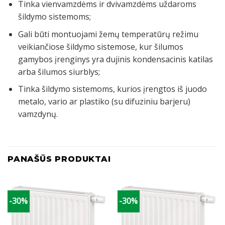
Tinka vienvamzdėms ir dvivamzdėms uždaroms
šildymo sistemoms;
Gali būti montuojami žemų temperatūrų režimu
veikiančiose šildymo sistemose, kur šilumos
gamybos įrenginys yra dujinis kondensacinis katilas
arba šilumos siurblys;
Tinka šildymo sistemoms, kurios įrengtos iš juodo
metalo, vario ar plastiko (su difuziniu barjeru)
vamzdynų.
PANAŠŪS PRODUKTAI
-30%
-30%