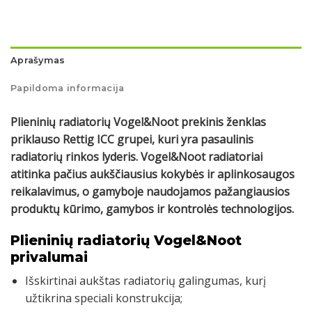
Aprašymas
Papildoma informacija
Plieninių radiatorių Vogel&Noot prekinis ženklas
priklauso Rettig ICC grupei, kuri yra pasaulinis
radiatorių rinkos lyderis. Vogel&Noot radiatoriai
atitinka pačius aukščiausius kokybės ir aplinkosaugos
reikalavimus, o gamyboje naudojamos pažangiausios
produktų kūrimo, gamybos ir kontrolės technologijos.
Plieninių radiatorių Vogel&Noot
privalumai
Išskirtinai aukštas radiatorių galingumas, kurį
užtikrina speciali konstrukcija;