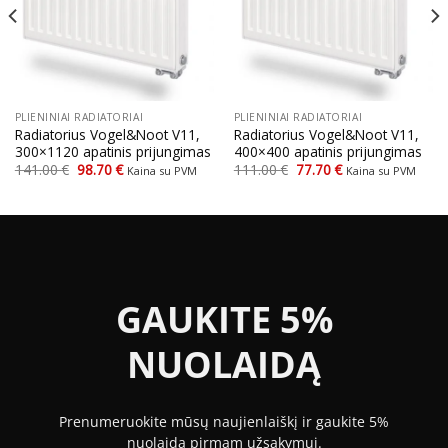
PLIENINIAI RADIATORIAI
PLIENINIAI RADIATORIAI
Radiatorius Vogel&Noot V11,
Radiatorius Vogel&Noot V11,
300×1120 apatinis prijungimas
400×400 apatinis prijungimas
Original
Current
Original
Current
141.00
€
98.70
€
111.00
€
77.70
€
Kaina su PVM
Kaina su PVM
price
price
price
price
was:
is:
was:
is:
141.00 €.
98.70 €.
111.00 €.
77.70 €.
GAUKITE 5%
NUOLAIDĄ
Prenumeruokite mūsų naujienlaiškį ir gaukite 5%
nuolaidą pirmam užsakymui.