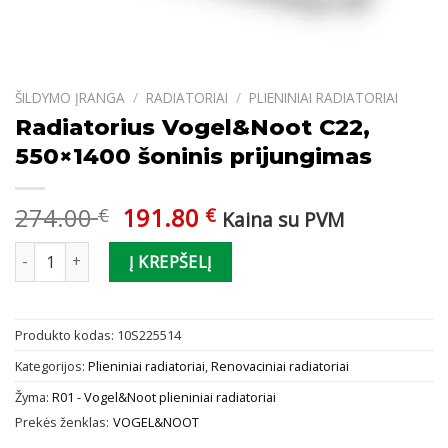
ŠILDYMO ĮRANGA
/
RADIATORIAI
/
PLIENINIAI RADIATORIAI
Radiatorius Vogel&Noot C22,
550×1400 šoninis prijungimas
Original
Current
274.00
191.80
€
€
Kaina su PVM
price
price
produkto kiekis: Radiatorius Vogel&Noot C22, 550x1400 šoninis p
was:
is:
Į KREPŠELĮ
274.00 €.
191.80 €.
Produkto kodas:
10S225514
Kategorijos:
Plieniniai radiatoriai
,
Renovaciniai radiatoriai
Žyma:
R01 - Vogel&Noot plieniniai radiatoriai
Prekės ženklas:
VOGEL&NOOT