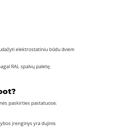
nudažyti elektrostatiniu būdu dviem
pagal RAL spalvų paletę;
oot?
nės paskirties pastatuose;
bos įrenginys yra dujinis