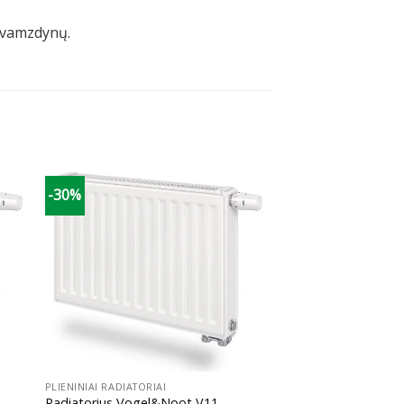
) vamzdynų.
-30%
+
PLIENINIAI RADIATORIAI
Radiatorius Vogel&Noot V11,