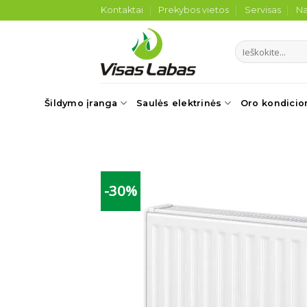
Skip
Kontaktai
Prekybos vietos
Servisas
Na
to
content
Ieškoti:
Šildymo įranga
Saulės elektrinės
Oro kondicio
-30%