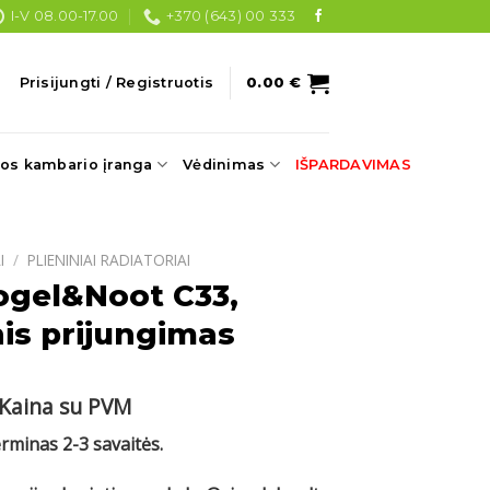
I-V 08.00-17.00
+370 (643) 00 333
Prisijungti / Registruotis
0.00
€
os kambario įranga
Vėdinimas
IŠPARDAVIMAS
I
/
PLIENINIAI RADIATORIAI
ogel&Noot C33,
is prijungimas
Current
Kaina su PVM
price
erminas 2-3 savaitės.
s:
.
215.60 €.