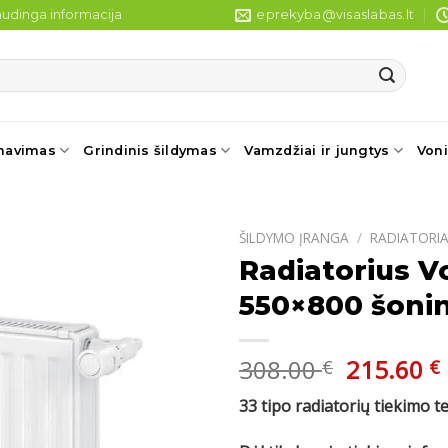
udinga informacija
eprekyba@visaslabas.lt
navimas
Grindinis šildymas
Vamzdžiai ir jungtys
Voni
ŠILDYMO ĮRANGA
/
RADIATORIA
Radiatorius V
550×800 šonin
Original
308.00
215.60
€
€
price
33 tipo radiatorių tiekimo t
was:
i
308.00 €