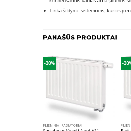
kondensacinis katilas arba šilumos si
Tinka šildymo sistemoms, kurios įreng
PANAŠŪS PRODUKTAI
-30%
-30
+
+
IAI
PLIENINIAI RADIATORIAI
PLIEN
l&Noot V11,
Radiatorius Vogel&Noot V11,
Radi