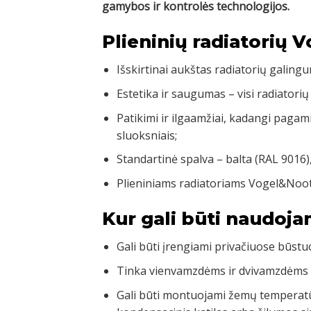
gamybos ir kontrolės technologijos.
Plieninių radiatorių 
Išskirtinai aukštas radiatorių galingu
Estetika ir saugumas – visi radiatorių
Patikimi ir ilgaamžiai, kadangi pagam
sluoksniais;
Standartinė spalva – balta (RAL 9016)
Plieniniams radiatoriams Vogel&Noot
Kur gali būti naudoja
Gali būti įrengiami privačiuose būst
Tinka vienvamzdėms ir dvivamzdėms
Gali būti montuojami žemų temperatū