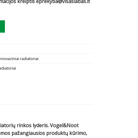
rmacijos kreiptis eprekyba@visaslabas.lt
ogel&Noot C33, 550x800 šoninis prijungimas
novaciniai radiatoriai
adiatoriai
diatorių rinkos lyderis. Vogel&Noot
ojamos pažangiausios produktų kūrimo,