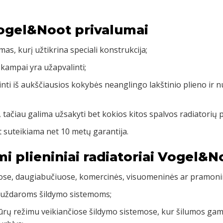
Vogel&Noot privalumai
mas, kurį užtikrina speciali konstrukcija;
 kampai yra užapvalinti;
inti iš aukščiausios kokybės neanglingo lakštinio plieno ir 
, tačiau galima užsakyti bet kokios kitos spalvos radiatorių 
 suteikiama net 10 metų garantija.
mi plieniniai radiatoriai Vogel&N
uose, daugiabučiuose, komercinės, visuomeninės ar pramoni
 uždaroms šildymo sistemoms;
rų režimu veikiančiose šildymo sistemose, kur šilumos gamy