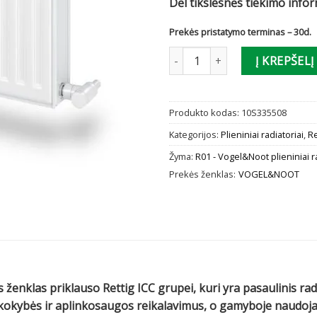
Dėl tikslesnės tiekimo info
Prekės pristatymo terminas – 30d.
produkto kiekis: Radiatorius V
Į KREPŠELĮ
Produkto kodas:
10S335508
Kategorijos:
Plieniniai radiatoriai
,
Re
Žyma:
R01 - Vogel&Noot plieniniai r
Prekės ženklas:
VOGEL&NOOT
 ženklas priklauso Rettig ICC grupei, kuri yra pasaulinis ra
us kokybės ir aplinkosaugos reikalavimus, o gamyboje naud