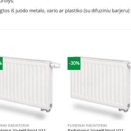
urblys;
tos iš juodo metalo, vario ar plastiko (su difuziniu barjeru
%
-30%
+
INIAI RADIATORIAI
PLIENINIAI RADIATORIAI
atorius Vogel&Noot V11,
Radiatorius Vogel&Noot V11,