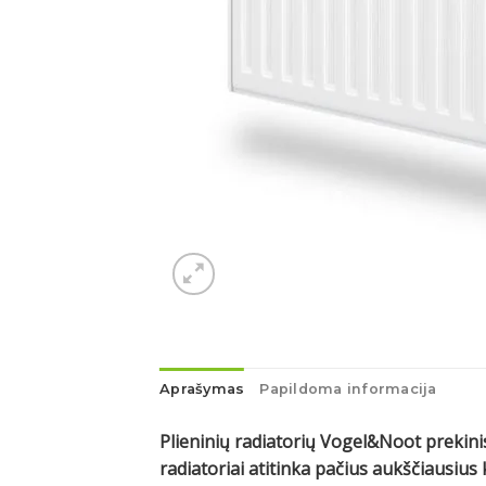
Aprašymas
Papildoma informacija
Plieninių radiatorių Vogel&Noot prekinis
radiatoriai atitinka pačius aukščiausi