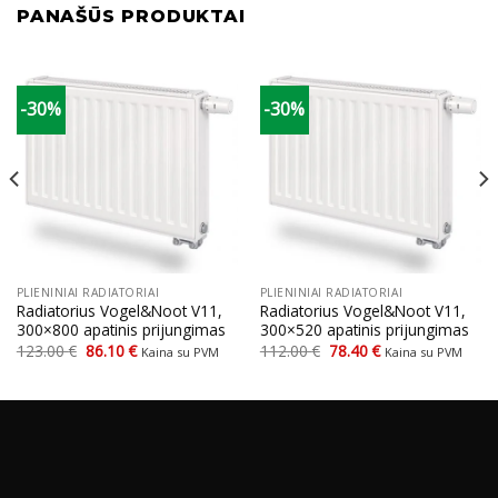
PANAŠŪS PRODUKTAI
-30%
-30%
PLIENINIAI RADIATORIAI
PLIENINIAI RADIATORIAI
Radiatorius Vogel&Noot V11,
Radiatorius Vogel&Noot V11,
300×800 apatinis prijungimas
300×520 apatinis prijungimas
Original
Current
Original
Current
123.00
€
86.10
€
112.00
€
78.40
€
Kaina su PVM
Kaina su PVM
price
price
price
price
was:
is:
was:
is:
123.00 €.
86.10 €.
112.00 €.
78.40 €.