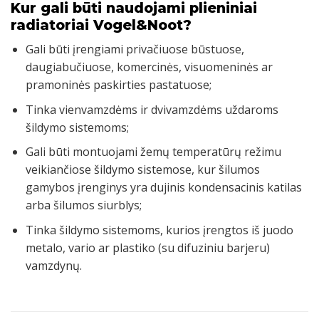
Kur gali būti naudojami plieniniai
radiatoriai Vogel&Noot?
Gali būti įrengiami privačiuose būstuose,
daugiabučiuose, komercinės, visuomeninės ar
pramoninės paskirties pastatuose;
Tinka vienvamzdėms ir dvivamzdėms uždaroms
šildymo sistemoms;
Gali būti montuojami žemų temperatūrų režimu
veikiančiose šildymo sistemose, kur šilumos
gamybos įrenginys yra dujinis kondensacinis katilas
arba šilumos siurblys;
Tinka šildymo sistemoms, kurios įrengtos iš juodo
metalo, vario ar plastiko (su difuziniu barjeru)
vamzdynų.