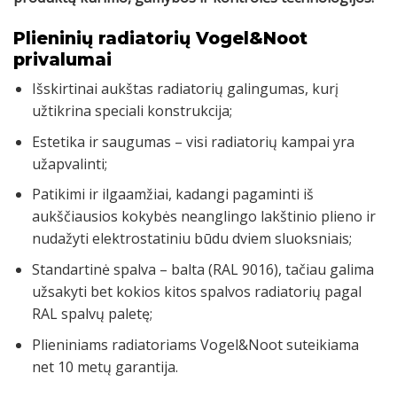
Plieninių radiatorių Vogel&Noot
privalumai
Išskirtinai aukštas radiatorių galingumas, kurį
užtikrina speciali konstrukcija;
Estetika ir saugumas – visi radiatorių kampai yra
užapvalinti;
Patikimi ir ilgaamžiai, kadangi pagaminti iš
aukščiausios kokybės neanglingo lakštinio plieno ir
nudažyti elektrostatiniu būdu dviem sluoksniais;
Standartinė spalva – balta (RAL 9016), tačiau galima
užsakyti bet kokios kitos spalvos radiatorių pagal
RAL spalvų paletę;
Plieniniams radiatoriams Vogel&Noot suteikiama
net 10 metų garantija.