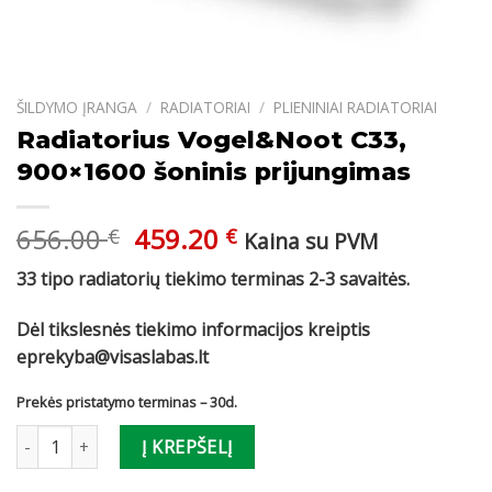
ŠILDYMO ĮRANGA
/
RADIATORIAI
/
PLIENINIAI RADIATORIAI
Radiatorius Vogel&Noot C33,
900×1600 šoninis prijungimas
Original
Current
656.00
459.20
€
€
Kaina su PVM
price
price
33 tipo radiatorių tiekimo terminas 2-3 savaitės.
was:
is:
656.00 €.
459.20 €.
Dėl tikslesnės tiekimo informacijos kreiptis
eprekyba@visaslabas.lt
Prekės pristatymo terminas – 30d.
produkto kiekis: Radiatorius Vogel&Noot C33, 900x1600 šoninis p
Į KREPŠELĮ