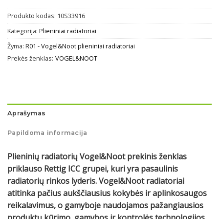
Produkto kodas:
10S33916
Kategorija:
Plieniniai radiatoriai
Žyma:
R01 - Vogel&Noot plieniniai radiatoriai
Prekės ženklas:
VOGEL&NOOT
Aprašymas
Papildoma informacija
Plieninių radiatorių Vogel&Noot prekinis ženklas
priklauso Rettig ICC grupei, kuri yra pasaulinis
radiatorių rinkos lyderis. Vogel&Noot radiatoriai
atitinka pačius aukščiausius kokybės ir aplinkosaugos
reikalavimus, o gamyboje naudojamos pažangiausios
produktų kūrimo, gamybos ir kontrolės technologijos.