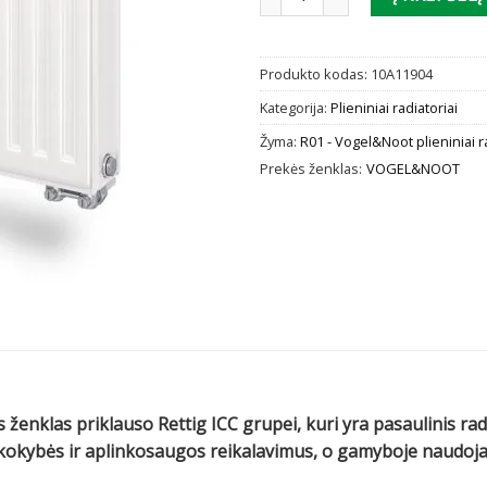
Produkto kodas:
10A11904
Kategorija:
Plieniniai radiatoriai
Žyma:
R01 - Vogel&Noot plieniniai r
Prekės ženklas:
VOGEL&NOOT
 ženklas priklauso Rettig ICC grupei, kuri yra pasaulinis ra
us kokybės ir aplinkosaugos reikalavimus, o gamyboje naud