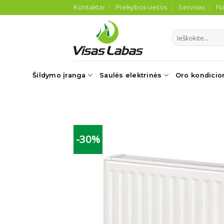
Skip
Kontaktai
Prekybos vietos
Servisas
Na
to
content
Ieškoti:
Šildymo įranga
Saulės elektrinės
Oro kondicio
-30%