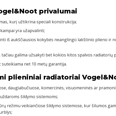
Vogel&Noot privalumai
mas, kurį užtikrina speciali konstrukcija;
 kampai yra užapvalinti;
inti iš aukščiausios kokybės neanglingo lakštinio plieno ir 
, tačiau galima užsakyti bet kokios kitos spalvos radiatorių 
 suteikiama net 10 metų garantija.
mi plieniniai radiatoriai Vogel&N
uose, daugiabučiuose, komercinės, visuomeninės ar pramoni
 uždaroms šildymo sistemoms;
rų režimu veikiančiose šildymo sistemose, kur šilumos gamy
urblys;