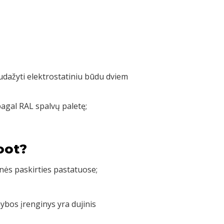
nudažyti elektrostatiniu būdu dviem
pagal RAL spalvų paletę;
oot?
nės paskirties pastatuose;
bos įrenginys yra dujinis