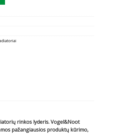
adiatoriai
diatorių rinkos lyderis. Vogel&Noot
ojamos pažangiausios produktų kūrimo,