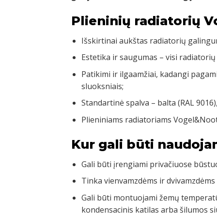
Plieninių radiatorių 
Išskirtinai aukštas radiatorių galingu
Estetika ir saugumas – visi radiatorių
Patikimi ir ilgaamžiai, kadangi pagam
sluoksniais;
Standartinė spalva – balta (RAL 9016)
Plieniniams radiatoriams Vogel&Noot
Kur gali būti naudoja
Gali būti įrengiami privačiuose būst
Tinka vienvamzdėms ir dvivamzdėms
Gali būti montuojami žemų temperatū
kondensacinis katilas arba šilumos si