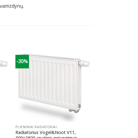
) vamzdynų.
-30%
+
PLIENINIAI RADIATORIAI
Radiatorius Vogel&Noot V11,
300×2600 apatinis prijungimas