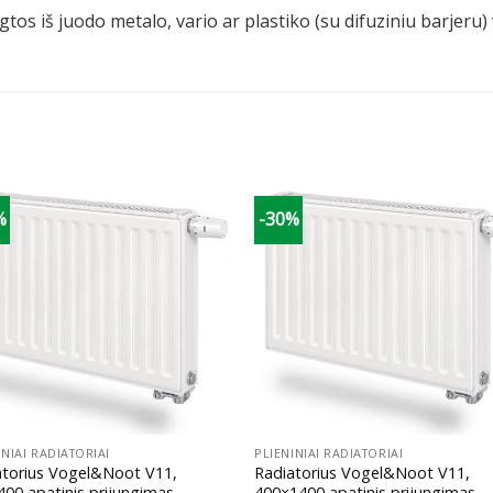
tos iš juodo metalo, vario ar plastiko (su difuziniu barjeru
%
-30%
+
INIAI RADIATORIAI
PLIENINIAI RADIATORIAI
atorius Vogel&Noot V11,
Radiatorius Vogel&Noot V11,
00 apatinis prijungimas
400×1400 apatinis prijungimas