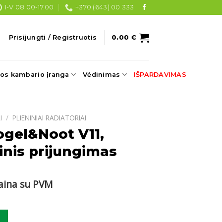
I-V 08.00-17.00
+370 (643) 00 333
Prisijungti / Registruotis
0.00
€
os kambario įranga
Vėdinimas
IŠPARDAVIMAS
I
/
PLIENINIAI RADIATORIAI
ogel&Noot V11,
nis prijungimas
urrent
aina su PVM
ice
:
ogel&Noot V11, 900x400 apatinis prijungimas
.
.70 €.