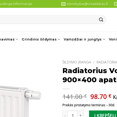
udinga informacija
eprekyba@visaslabas.lt
navimas
Grindinis šildymas
Vamzdžiai ir jungtys
Voni
ŠILDYMO ĮRANGA
/
RADIATORIA
Radiatorius V
900×400 apati
Original
C
141.00
98.70
€
€
K
price
pr
Prekės pristatymo terminas – 30d.
was:
is
produkto kiekis: Radiatorius V
141.00 €
98
Į KREPŠELĮ