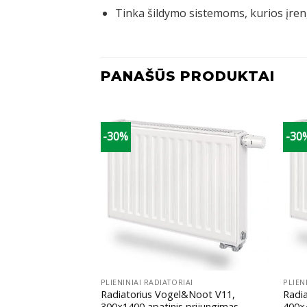
Tinka šildymo sistemoms, kurios įreng
PANAŠŪS PRODUKTAI
-30%
-30
+
+
IAI
PLIENINIAI RADIATORIAI
PLIEN
l&Noot V11,
Radiatorius Vogel&Noot V11,
Radi
 prijungimas
300×1400 apatinis prijungimas
400×4