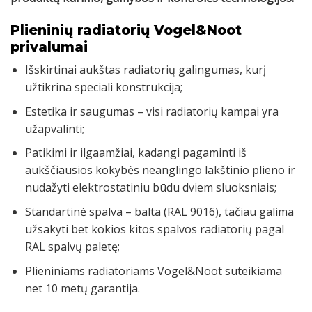
Plieninių radiatorių Vogel&Noot
privalumai
Išskirtinai aukštas radiatorių galingumas, kurį
užtikrina speciali konstrukcija;
Estetika ir saugumas – visi radiatorių kampai yra
užapvalinti;
Patikimi ir ilgaamžiai, kadangi pagaminti iš
aukščiausios kokybės neanglingo lakštinio plieno ir
nudažyti elektrostatiniu būdu dviem sluoksniais;
Standartinė spalva – balta (RAL 9016), tačiau galima
užsakyti bet kokios kitos spalvos radiatorių pagal
RAL spalvų paletę;
Plieniniams radiatoriams Vogel&Noot suteikiama
net 10 metų garantija.