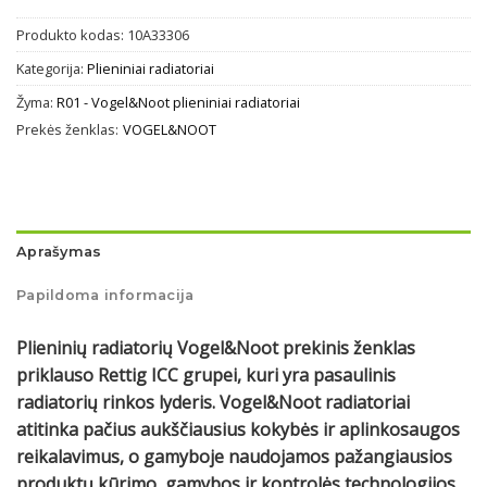
Produkto kodas:
10A33306
Kategorija:
Plieniniai radiatoriai
Žyma:
R01 - Vogel&Noot plieniniai radiatoriai
Prekės ženklas:
VOGEL&NOOT
Aprašymas
Papildoma informacija
Plieninių radiatorių Vogel&Noot prekinis ženklas
priklauso Rettig ICC grupei, kuri yra pasaulinis
radiatorių rinkos lyderis. Vogel&Noot radiatoriai
atitinka pačius aukščiausius kokybės ir aplinkosaugos
reikalavimus, o gamyboje naudojamos pažangiausios
produktų kūrimo, gamybos ir kontrolės technologijos.