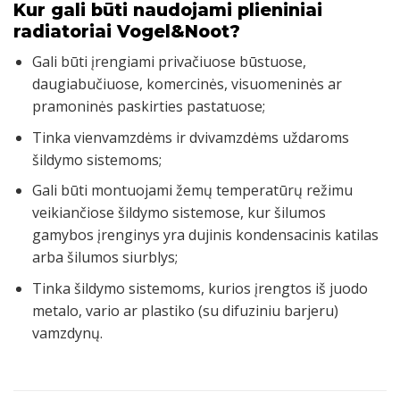
Kur gali būti naudojami plieniniai
radiatoriai Vogel&Noot?
Gali būti įrengiami privačiuose būstuose,
daugiabučiuose, komercinės, visuomeninės ar
pramoninės paskirties pastatuose;
Tinka vienvamzdėms ir dvivamzdėms uždaroms
šildymo sistemoms;
Gali būti montuojami žemų temperatūrų režimu
veikiančiose šildymo sistemose, kur šilumos
gamybos įrenginys yra dujinis kondensacinis katilas
arba šilumos siurblys;
Tinka šildymo sistemoms, kurios įrengtos iš juodo
metalo, vario ar plastiko (su difuziniu barjeru)
vamzdynų.