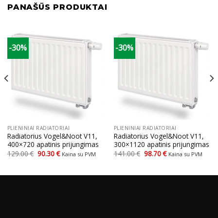
PANAŠŪS PRODUKTAI
-30%
-30%
PLIENINIAI RADIATORIAI
PLIENINIAI RADIATORIAI
Radiatorius Vogel&Noot V11,
Radiatorius Vogel&Noot V11,
400×720 apatinis prijungimas
300×1120 apatinis prijungimas
Original
Current
Original
Current
129.00
€
90.30
€
141.00
€
98.70
€
Kaina su PVM
Kaina su PVM
price
price
price
price
was:
is:
was:
is:
129.00 €.
90.30 €.
141.00 €.
98.70 €.