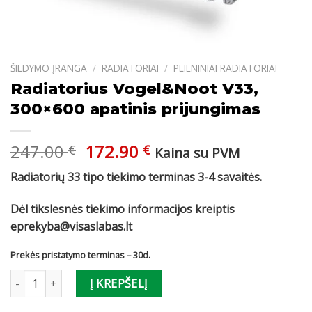
ŠILDYMO ĮRANGA
/
RADIATORIAI
/
PLIENINIAI RADIATORIAI
Radiatorius Vogel&Noot V33,
300×600 apatinis prijungimas
Original
Current
247.00
172.90
€
€
Kaina su PVM
price
price
Radiatorių 33 tipo tiekimo terminas 3-4 savaitės.
was:
is:
247.00 €.
172.90 €.
Dėl tikslesnės tiekimo informacijos kreiptis
eprekyba@visaslabas.lt
Prekės pristatymo terminas – 30d.
produkto kiekis: Radiatorius Vogel&Noot V33, 300x600 apatinis p
Į KREPŠELĮ