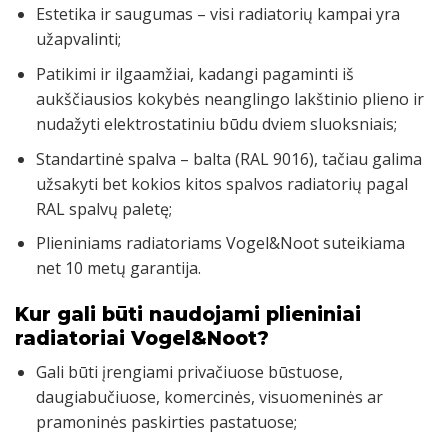
Estetika ir saugumas – visi radiatorių kampai yra
užapvalinti;
Patikimi ir ilgaamžiai, kadangi pagaminti iš
aukščiausios kokybės neanglingo lakštinio plieno ir
nudažyti elektrostatiniu būdu dviem sluoksniais;
Standartinė spalva – balta (RAL 9016), tačiau galima
užsakyti bet kokios kitos spalvos radiatorių pagal
RAL spalvų paletę;
Plieniniams radiatoriams Vogel&Noot suteikiama
net 10 metų garantija.
Kur gali būti naudojami plieniniai
radiatoriai Vogel&Noot?
Gali būti įrengiami privačiuose būstuose,
daugiabučiuose, komercinės, visuomeninės ar
pramoninės paskirties pastatuose;