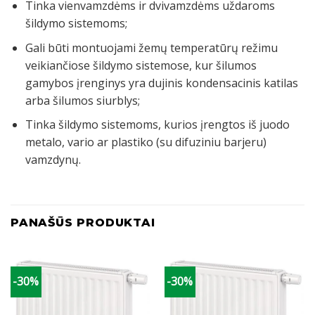
Tinka vienvamzdėms ir dvivamzdėms uždaroms
šildymo sistemoms;
Gali būti montuojami žemų temperatūrų režimu
veikiančiose šildymo sistemose, kur šilumos
gamybos įrenginys yra dujinis kondensacinis katilas
arba šilumos siurblys;
Tinka šildymo sistemoms, kurios įrengtos iš juodo
metalo, vario ar plastiko (su difuziniu barjeru)
vamzdynų.
PANAŠŪS PRODUKTAI
-30%
-30%