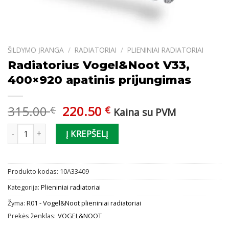
ŠILDYMO ĮRANGA
/
RADIATORIAI
/
PLIENINIAI RADIATORIAI
Radiatorius Vogel&Noot V33,
400×920 apatinis prijungimas
Original
Current
315.00
220.50
€
€
Kaina su PVM
price
price
produkto kiekis: Radiatorius Vogel&Noot V33, 400x920 apatinis p
was:
is:
Į KREPŠELĮ
315.00 €.
220.50 €.
Produkto kodas:
10A33409
Kategorija:
Plieniniai radiatoriai
Žyma:
R01 - Vogel&Noot plieniniai radiatoriai
Prekės ženklas:
VOGEL&NOOT