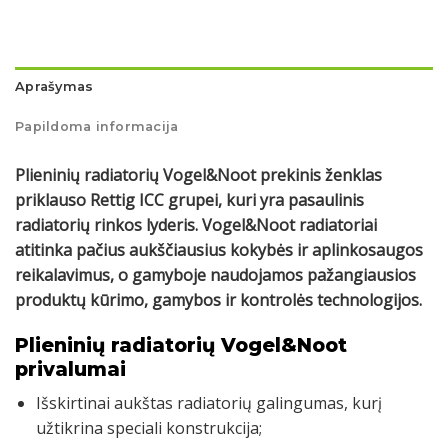
Aprašymas
Papildoma informacija
Plieninių radiatorių Vogel&Noot prekinis ženklas
priklauso Rettig ICC grupei, kuri yra pasaulinis
radiatorių rinkos lyderis. Vogel&Noot radiatoriai
atitinka pačius aukščiausius kokybės ir aplinkosaugos
reikalavimus, o gamyboje naudojamos pažangiausios
produktų kūrimo, gamybos ir kontrolės technologijos.
Plieninių radiatorių Vogel&Noot
privalumai
Išskirtinai aukštas radiatorių galingumas, kurį
užtikrina speciali konstrukcija;