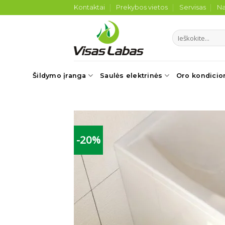
Skip
Kontaktai
Prekybos vietos
Servisas
Na
to
content
Ieškoti:
Šildymo įranga
Saulės elektrinės
Oro kondicio
-20%