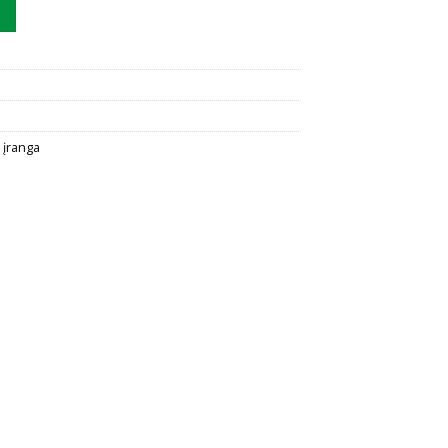
apdailos plokštė Ravak U 70 su tvirtinimu
 įranga