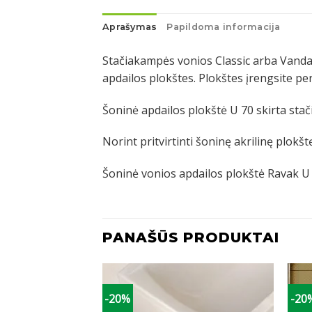
Aprašymas
Papildoma informacija
Stačiakampės vonios Classic arba Vanda II
apdailos plokštes. Plokštes įrengsite pe
Šoninė apdailos plokštė U 70 skirta stači
Norint pritvirtinti šoninę akrilinę plokšt
Šoninė vonios apdailos plokštė Ravak U 7
PANAŠŪS PRODUKTAI
-20%
-20