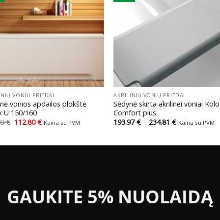
+
INIŲ VONIŲ PRIEDAI
AKRILINIŲ VONIŲ PRIEDAI
inė vonios apdailos plokštė
Sėdynė skirta akrilinei voniai Kolo
k U 150/160
Comfort plus
Original
Current
Price
00
€
112.80
€
193.97
€
–
234.81
€
Kaina su PVM
Kaina su PVM
price
price
range:
was:
is:
193.97 €
141.00 €.
112.80 €.
through
234.81 €
GAUKITE 5% NUOLAIDĄ