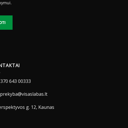
kymui.
OTI
NTAKTAI
370 643 00333
prekyba@visaslabas.lt
rspektyvos g. 12, Kaunas