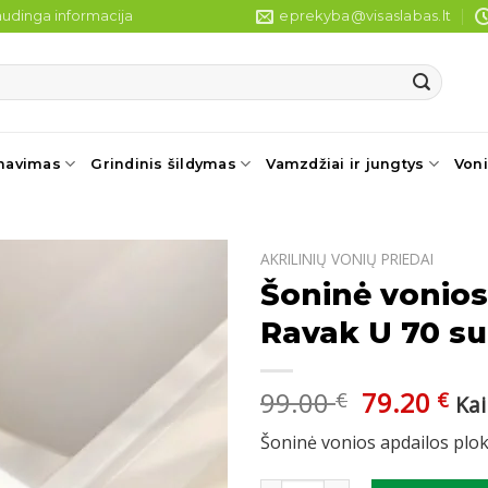
udinga informacija
eprekyba@visaslabas.lt
navimas
Grindinis šildymas
Vamzdžiai ir jungtys
Voni
AKRILINIŲ VONIŲ PRIEDAI
Šoninė vonios
Ravak U 70 su
Original
Cu
99.00
79.20
€
€
Ka
price
pri
Šoninė vonios apdailos plok
was:
is:
99.00 €.
79.