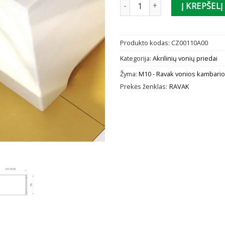
produkto kiekis: Šoninė vonios 
Į KREPŠELĮ
Produkto kodas:
CZ00110A00
Kategorija:
Akrilinių vonių priedai
Žyma:
M10 - Ravak vonios kambario
Prekės ženklas:
RAVAK