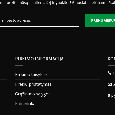
meruokite mūsų naujienlaiškį ir gaukite 5% nuolaidą pirmam užsa
PRENUMERU
PIRKIMO INFORMACIJA
KO
+
Pirkimo taisyklės
Prekių pristatymas
e
Grąžinimo sąlygos
Pe
Kainininkai