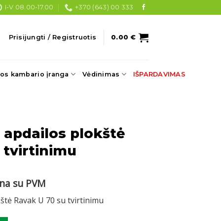
I-V 08.00-17.00
+370 (643) 00 333
Prisijungti / Registruotis
0.00
€
os kambario įranga
Vėdinimas
IŠPARDAVIMAS
 apdailos plokštė
 tvirtinimu
rrent
ina su PVM
ce
štė Ravak U 70 su tvirtinimu
20 €.