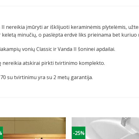
 nereikia įmūryti ar išklijuoti keraminėmis plytelėmis, užtenk
r keletą minučių, o paslėpta erdvė liks prieinama bet kuriuo
akampių vonių Classic ir Vanda II šoninei apdailai.
ę nereikia atskirai pirkti tvirtinimo komplekto.
0 su tvirtinimu yra su 2 metų garantija.
%
-25%