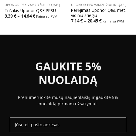
UPONOR PEX VAMZDŽIAI IR Q&E JUNGTYS
UPONOR PEX VAMZDŽIAI IR Q&E JUNGTYS
Perėjimas Uponor Q&E met.
Trišakis Uponor Q&E PPSU
vidiniu sriegiu
Price
3.39
€
–
14.64
€
Kaina su PVM
range:
Price
7.14
€
–
20.45
€
Kaina su PVM
3.39 €
range:
through
7.14 €
14.64 €
through
20.45 €
GAUKITE 5%
NUOLAIDĄ
Prenumeruokite mūsų naujienlaiškį ir gaukite 5%
nuolaidą pirmam užsakymui.