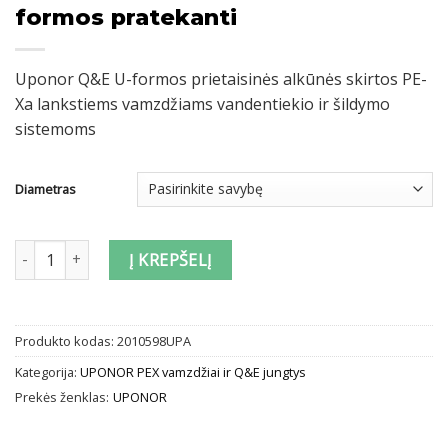
formos pratekanti
Uponor Q&E U-formos prietaisinės alkūnės skirtos PE-
Xa lankstiems vamzdžiams vandentiekio ir šildymo
sistemoms
Diametras
produkto kiekis: Tvirtinama alkūnė Uponor Q&E U-formos prateka
Į KREPŠELĮ
Produkto kodas:
2010598UPA
Kategorija:
UPONOR PEX vamzdžiai ir Q&E jungtys
Prekės ženklas:
UPONOR