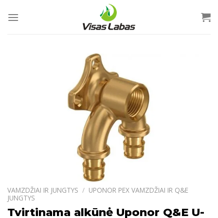
Skip
to
content
VAMZDŽIAI IR JUNGTYS
/
UPONOR PEX VAMZDŽIAI IR Q&E
JUNGTYS
Tvirtinama alkūnė Uponor Q&E U-