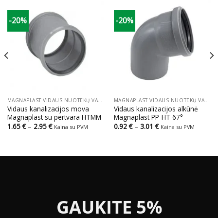
-20%
-20%
MAGNAPLAST VIDAUS NUOTEKŲ VAMZDŽIAI IR JUNGTYS
MAGNAPLAST VIDAUS NUOTEKŲ VAMZDŽIAI IR JUNGTYS
Vidaus kanalizacijos mova
Vidaus kanalizacijos alkūnė
Magnaplast su pertvara HTMM
Magnaplast PP-HT 67°
Price
Price
1.65
€
–
2.95
€
0.92
€
–
3.01
€
Kaina su PVM
Kaina su PVM
range:
range:
1.65 €
0.92 €
through
through
2.95 €
3.01 €
GAUKITE 5%