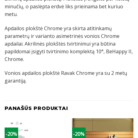
minučių, o paslėpta erdvė liks prieinama bet kuriuo
metu.
Apdailos plokštė Chrome yra skirta atitinkamų
parametrų ir varianto asimetrinės vonios Chrome
apdailai. Akrilinės plokštės tvirtinimui yra būtina
papildomai įsigyti tvirtinimo komplektą 10°, BeHappy II,
Chrome.
Vonios apdailos plokštė Ravak Chrome yra su 2 metų
garantiją.
PANAŠŪS PRODUKTAI
-20%
-20%