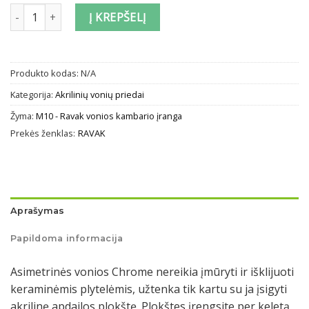
produkto kiekis: Vonios apdailos plokštė Ravak Chrome
Į KREPŠELĮ
Produkto kodas:
N/A
Kategorija:
Akrilinių vonių priedai
Žyma:
M10 - Ravak vonios kambario įranga
Prekės ženklas:
RAVAK
Aprašymas
Papildoma informacija
Asimetrinės vonios Chrome nereikia įmūryti ir išklijuoti
keraminėmis plytelėmis, užtenka tik kartu su ja įsigyti
akrilinę apdailos plokštę. Plokštes įrengsite per keletą