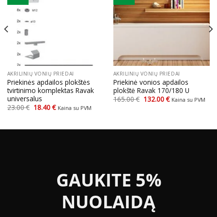
AKRILINIŲ VONIŲ PRIEDAI
AKRILINIŲ VONIŲ PRIEDAI
Priekinės apdailos plokštės
Priekinė vonios apdailos
tvirtinimo komplektas Ravak
plokštė Ravak 170/180 U
universalus
Original
Current
165.00
€
132.00
€
Kaina su PVM
price
price
Original
Current
23.00
€
18.40
€
Kaina su PVM
was:
is:
price
price
165.00 €.
132.00 €.
was:
is:
23.00 €.
18.40 €.
GAUKITE 5%
NUOLAIDĄ