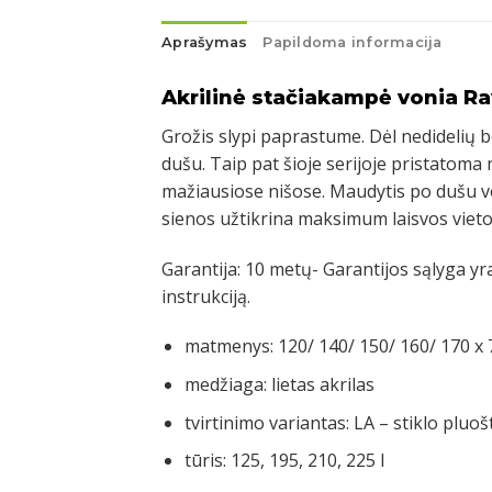
Aprašymas
Papildoma informacija
Akrilinė stačiakampė vonia Ra
Grožis slypi paprastume. Dėl nedidelių b
dušu. Taip pat šioje serijoje pristatoma 
mažiausiose nišose. Maudytis po dušu vo
sienos užtikrina maksimum laisvos viet
Garantija: 10 metų- Garantijos sąlyga y
instrukciją.
matmenys: 120/ 140/ 150/ 160/ 170 x 
medžiaga: lietas akrilas
tvirtinimo variantas: LA – stiklo pluoš
tūris: 125, 195, 210, 225 l