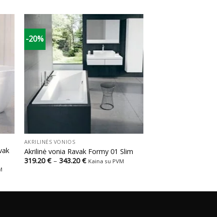
-20%
+
AKRILINĖS VONIOS
vak
Akrilinė vonia Ravak Formy 01 Slim
Price
319.20
€
–
343.20
€
Kaina su PVM
range:
M
319.20 €
through
343.20 €