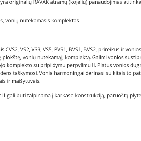
a yra originalių RAVAK atramų (kojelių) panaudojimas atiti
tės, vonių nutekamasis komplektas
s CVS2, VS2, VS3, VS5, PVS1, BVS1, BVS2, prireikus ir vonio
plokštę, vonių nutekamąjį komplektą. Galimi vonios sustiprin
o komplekto su pripildymu perpylimu II. Platus vonios dugn
dens taškymosi. Vonia harmoningai derinasi su kitais to pa
is ir maišytuvais.
II gali būti talpinama į karkaso konstrukciją, paruoštą plyteli