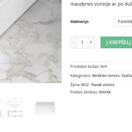
maudynes vonioje ar po duš
Matmenys
produkto kiekis: Akrilinė stačia
Į KREPŠELĮ
Produkto kodas:
N/A
Kategorijos:
Akrilinės vonios
,
Stači
Žyma:
M12 - Ravak vonios
Prekės ženklas:
RAVAK