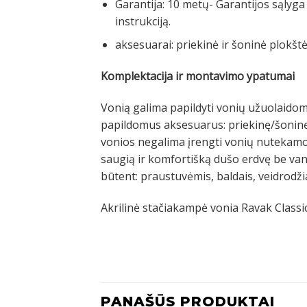
Garantija: 10 metų- Garantijos sąlyg
instrukciją.
aksesuarai: priekinė ir šoninė plokš
Komplektacija ir montavimo ypatumai
Vonią galima papildyti vonių užuolaidomi
papildomus aksesuarus: priekinę/šoninę 
vonios negalima įrengti vonių nutekamoj
saugią ir komfortišką dušo erdvę be van
būtent: praustuvėmis, baldais, veidrodžia
Akrilinė stačiakampė vonia Ravak Classic 
PANAŠŪS PRODUKTAI