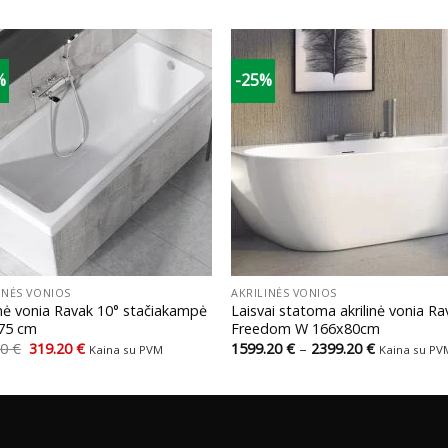
%
-25%
+
INĖS VONIOS
AKRILINĖS VONIOS
inė vonia Ravak 10° stačiakampė
Laisvai statoma akrilinė vonia Ra
75 cm
Freedom W 166x80cm
Original
Current
Price
00
€
319.20
€
1599.20
€
–
2399.20
€
Kaina su PVM
Kaina su PV
price
price
range:
was:
is:
1599.20 €
399.00 €.
319.20 €.
through
2399.20 €