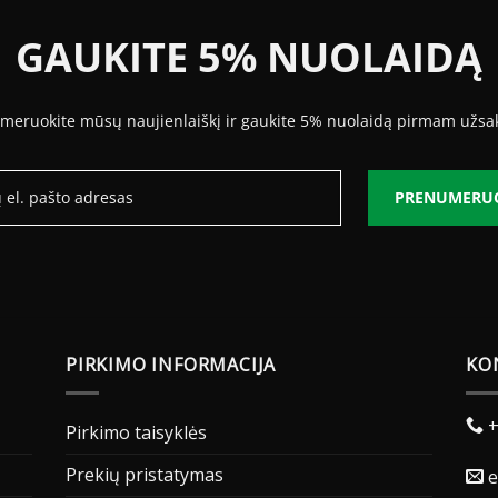
GAUKITE 5% NUOLAIDĄ
meruokite mūsų naujienlaiškį ir gaukite 5% nuolaidą pirmam užsa
PRENUMERU
PIRKIMO INFORMACIJA
KO
+
Pirkimo taisyklės
Prekių pristatymas
e