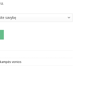
u.
kampė vonia Ravak Classic II
akampės vonios