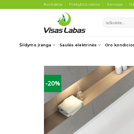
Skip
Kontaktai
Prekybos vietos
Servisas
Na
to
content
Ieškoti:
Šildymo įranga
Saulės elektrinės
Oro kondicio
-20%