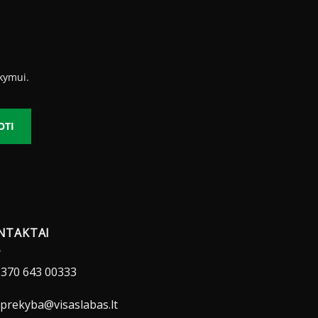
kymui.
OTI
NTAKTAI
370 643 00333
prekyba@visaslabas.lt