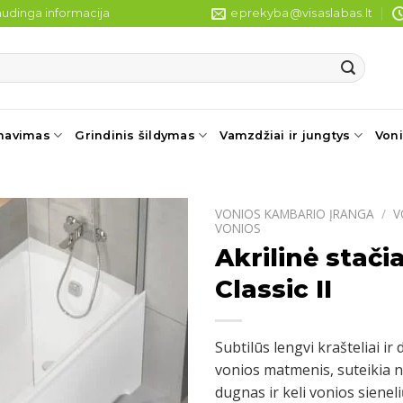
udinga informacija
eprekyba@visaslabas.lt
navimas
Grindinis šildymas
Vamzdžiai ir jungtys
Voni
VONIOS KAMBARIO ĮRANGA
/
V
VONIOS
Akrilinė stač
Classic II
Subtilūs lengvi krašteliai ir
vonios matmenis, suteikia n
dugnas ir keli vonios sienel