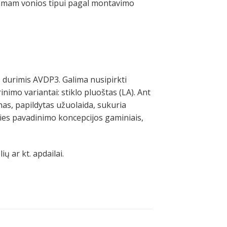
nkamam vonios tipui pagal montavimo
s durimis AVDP3. Galima nusipirkti
imo variantai: stiklo pluoštas (LA). Ant
as, papildytas užuolaida, sukuria
ties pavadinimo koncepcijos gaminiais,
ų ar kt. apdailai.