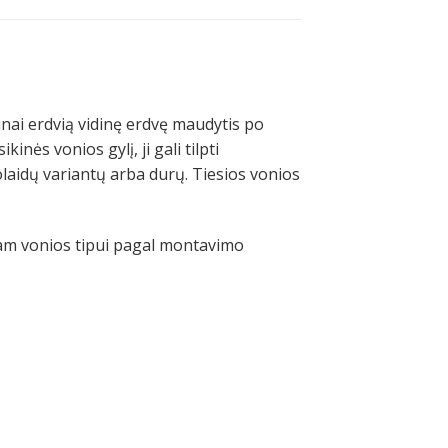
inai erdvią vidinę erdvę maudytis po
nės vonios gylį, ji gali tilpti
laidų variantų arba durų. Tiesios vonios
mam vonios tipui pagal montavimo