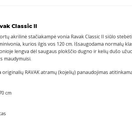
vak Classic II
ortų akrilinė stačiakampė vonia Ravak Classic II siūlo stebėt
minivonia, kurios ilgis vos 120 cm. Išsaugodama normalų klasiki
nioje lengva dėl saugaus plokščio dugno ir kelių dušo užuo
os maudymuisi.
ra originalių RAVAK atramų (kojelių) panaudojimas atitinka
70 cm
tas