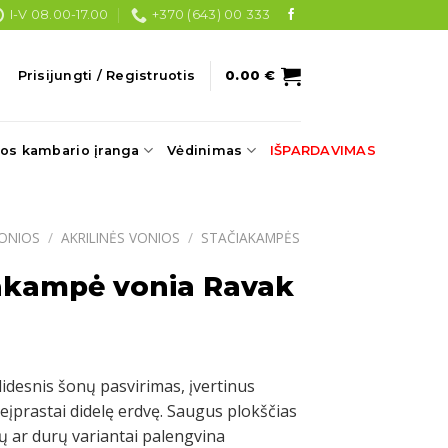
I-V 08.00-17.00
+370 (643) 00 333
Prisijungti / Registruotis
0.00
€
os kambario įranga
Vėdinimas
IŠPARDAVIMAS
ONIOS
/
AKRILINĖS VONIOS
/
STAČIAKAMPĖS
iakampė vonia Ravak
 didesnis šonų pasvirimas, įvertinus
eįprastai didelę erdvę. Saugus plokščias
ių ar durų variantai palengvina