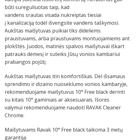
būti
sureguliuotas taip,
kad
vandens
srautas visada nukreiptas
tiesiai
į
kanalizaciją
todėl išvengsite vandens taškymosi
.
Aukštas maišytuvas puikiai tiks dideliems
praustuvams, arba praustuvams montuojamiems ant
plokštės. Juodos, matinės spalvos maišytuvai iškart
patrauks dėmesį ir suteiks Jūsų vonios kambariui
prabangos pojūtį.
Aukštas maišytuvas
itin komfortiškas.
Dėl
išsamaus
sprendimo
ir
dizaino
nuoseklumo vonios kambaryje,
rekomenduojame maišytuvus 10° Free black
derinti
su
kitais 10°
gaminiais ar aksesuarais. Išorės
valymui
rekomenduojame naudoti
RAVAK Cleaner
Chrome.
Maišytuvams Ravak
10° Free
black taikoma 3 metų
garantija.