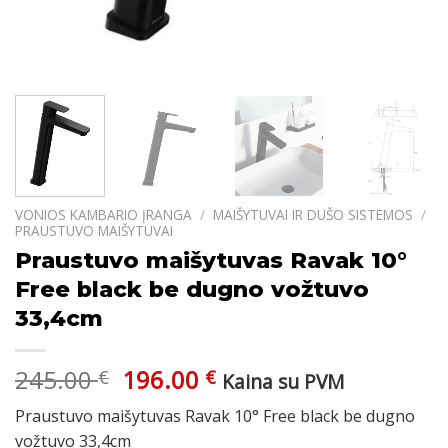
VONIOS KAMBARIO ĮRANGA
/
MAIŠYTUVAI IR DUŠO SISTEMOS
/
PRAUSTUVO MAIŠYTUVAI
Praustuvo maišytuvas Ravak 10°
Free black be dugno vožtuvo
33,4cm
Original
Current
245.00
196.00
€
€
Kaina su PVM
price
price
Praustuvo maišytuvas Ravak 10° Free black be dugno
was:
is:
vožtuvo 33,4cm