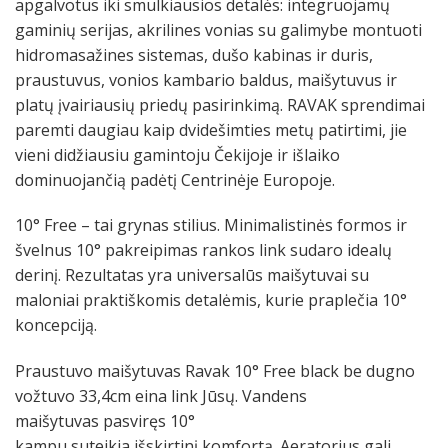
apgalvotus iki smulkiausios detalės: integruojamų
gaminių serijas, akrilines vonias su galimybe montuoti
hidromasažines sistemas, dušo kabinas ir duris,
praustuvus, vonios kambario baldus, maišytuvus ir
platų įvairiausių priedų pasirinkimą. RAVAK sprendimai
paremti daugiau kaip dvidešimties metų patirtimi, jie
vieni didžiausiu gamintoju Čekijoje ir išlaiko
dominuojančią padėtį Centrinėje Europoje.
10° Free – tai grynas stilius. Minimalistinės formos ir
švelnus 10° pakreipimas rankos link sudaro idealų
derinį. Rezultatas yra universalūs maišytuvai su
maloniai praktiškomis detalėmis, kurie praplečia 10°
koncepciją.
Praustuvo maišytuvas Ravak 10° Free black be dugno
vožtuvo 33,4cm eina link Jūsų.
Vandens
maišytuvas pasviręs 10°
kampu
suteikia išskirtinį komfortą.
A
eratorius
gali