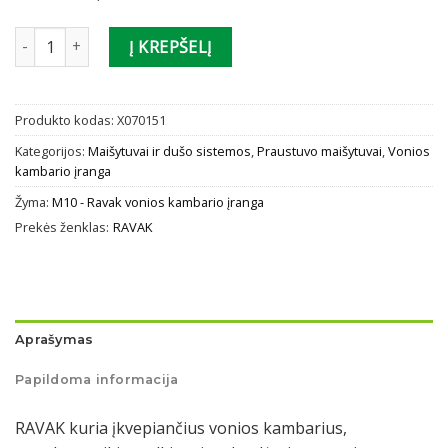
245.00 €.
196.00 €.
produkto kiekis: Praustuvo maišytuvas Ravak 10° Free black be 
Į KREPŠELĮ
Produkto kodas:
X070151
Kategorijos:
Maišytuvai ir dušo sistemos
,
Praustuvo maišytuvai
,
Vonios
kambario įranga
Žyma:
M10 - Ravak vonios kambario įranga
Prekės ženklas:
RAVAK
Aprašymas
Papildoma informacija
RAVAK kuria įkvepiančius vonios kambarius,