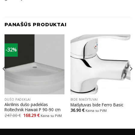
PANAŠŪS PRODUKTAI
-32%
DUŠO PADĖKLAI
BIDE MAIŠYTUVAI
Akrilinis dušo padėklas
Maišytuvas bide Ferro Basic
Roltechnik Hawaii P 90-90 cm
36.90
€
Kaina su PVM
Original
Current
247.00
€
168.29
€
Kaina su PVM
price
price
was:
is:
247.00 €.
168.29 €.